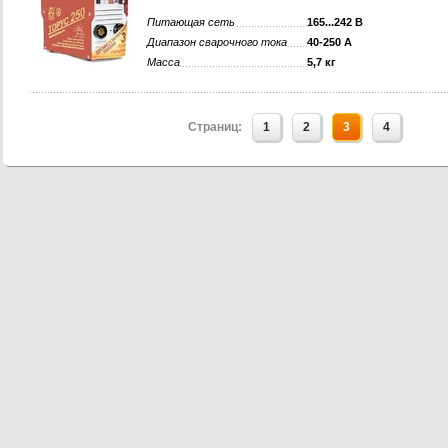
Питающая сеть
165...242 В
Диапазон сварочного тока
40-250 А
Масса
5,7 кг
Страниц:
1
2
3
4