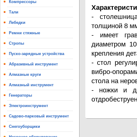
Компрессоры
Характеристи
Тали
- столешниц
Лебедки
толщиной 8 м
Ремни стяжные
- имеет гра
диаметром 1
Стропы
крепления дет
Пуско-зарядные устройства
- стол регул
Абразивный инструмент
вибро-опорам
Алмазные круги
стола на неро
Алмазный инструмент
- ножки и д
Генераторы
отдробеструе
Электроинструмент
Садово-парковый инструмент
Снегоуборщики
Насосное оборудование