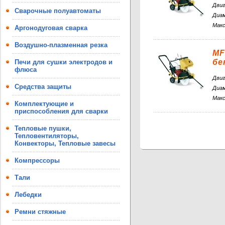
Дви
Сварочные полуавтоматы
Диам
Макс
Аргонодуговая сварка
Воздушно-плазменная резка
MF
бе
Печи для сушки электродов и
флюса
Дви
Средства защиты
Диам
Макс
Комплектующие и
приспособления для сварки
Тепловые пушки,
Тепловентиляторы,
Конвекторы, Тепловые завесы
Компрессоры
Тали
Лебедки
Ремни стяжные