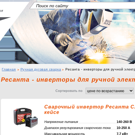
Главная
Ручная дуговая сварка
Ресанта - инверторы для ручной элект
Ресанта - инверторы для ручной элек
Сортировать по
Сварочный инвертор Ресанта С
кейсе
Напряжение питания
140-260 В
Диапазон регулирования сварочного тока
10-250 А
Максимальная мощность
7,7 кВт