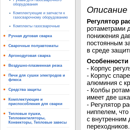
оборудования
Описание
Комплектующие и запчасти к
газосварочному оборудованию
Регулятор рас
Комплекты газосварочные
ротаметрами д
понижения дав
Ручная дуговая сварка
постоянным за
Сварочные полуавтоматы
в среде защит
Аргонодуговая сварка
Особенности 
Воздушно-плазменная резка
- Корпус регу
- Корпус спар
Печи для сушки электродов и
флюса
алюминия с к
- Колбы ротам
Средства защиты
имеет две шка
Комплектующие и
- Регулятор р
приспособления для сварки
ниппелем, что
Тепловые пушки,
Тепловентиляторы,
с внутренним 
Конвекторы, Тепловые завесы
переходников.