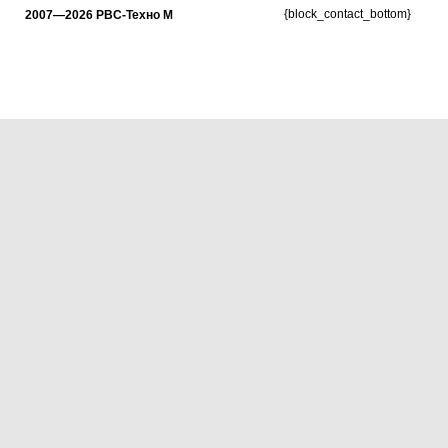
{block_contact_bottom}
2007—2026 РВС-Техно М