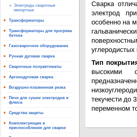
Сварка отлич
Электроды сварочные
импортные
электрод пр
Трансформаторы
особенно на м
гальваничес
Трансформаторы для прогрева
бетона
поверхностн
Газосварочное оборудование
углеродистых 
Ручная дуговая сварка
Тип покрытия
Сварочные полуавтоматы
высокими св
Аргонодуговая сварка
предназна
Воздушно-плазменная резка
низкоуглерод
Печи для сушки электродов и
текучести до 
флюса
переменном то
Средства защиты
Комплектующие и
приспособления для сварки