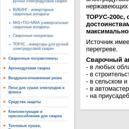
ручной электродуговой сварки
нержавеющих с
ВИКИНГ - инверторные
сварочные аппараты
ТОРУС-200с, 
MIG+TIG+MMA универсальные
достоинства
сварочные аппараты
максимальном
Сварочные генераторы
Источник имее
ТОРУС - инверторы для ручной
перегреве.
электродуговой сварки
Сварочные полуавтоматы
Сварочный а
- в любых об
Аргонодуговая сварка
- в строительс
Воздушно-плазменная резка
- в сельском 
- в автомасте
Печи для сушки электродов и
флюса
- на приусадеб
Средства защиты
Комплектующие и
приспособления для сварки
Тепловые пушки,