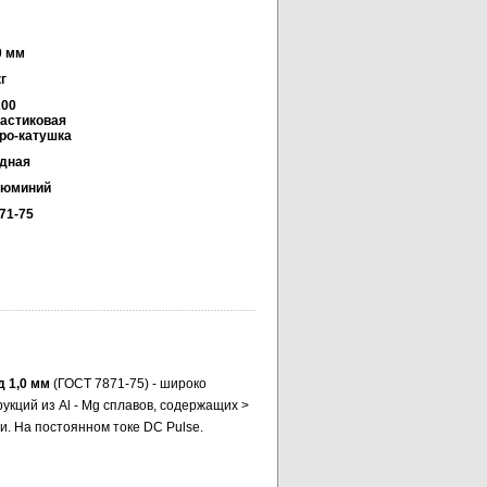
0 мм
кг
00
астиковая
ро-катушка
дная
люминий
71-75
д 1,0 мм
(ГОСТ 7871-75) - широко
кций из Al - Mg сплавов, содержащих >
и. На постоянном токе DC Pulse.