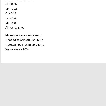
Si < 0,25
Mn - 0,15
Cr - 0,12
Fe < 0,4
Mg - 5,0
Al - остальное
Механические свойства:
Предел текучести -120 МПа
Предел прочности -265 МПа
Удлинение - 26%