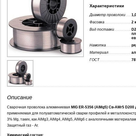
Характеристики
Диаметр проволоки
1,
Фасовка
2 
Вид поставки
D2
пл
ев
Намотка
ря
Материал
а
ГОСТ
78
Описание
Сварочная проволока алюминиевая
MIG ER-5356 (AlMg5) Св-АМг5 D200 
применяемая для полуавтоматической сварки профилей и металлоконстру
3% Mg, таких, как AlMg3, AlMg4, AlMg5, AlMg6 с аналогичными материалам
Защитный газ - Ar.
Химический состав: