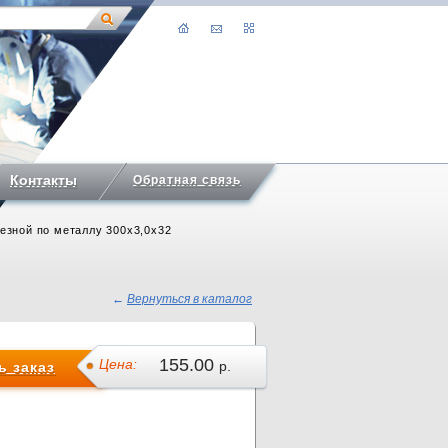
Контакты
Обратная связь
резной по металлу 300х3,0х32
←
Вернуться в каталог
155.00
Цена:
р.
 заказ