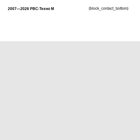
{block_contact_bottom}
2007—2026 РВС-Техно М