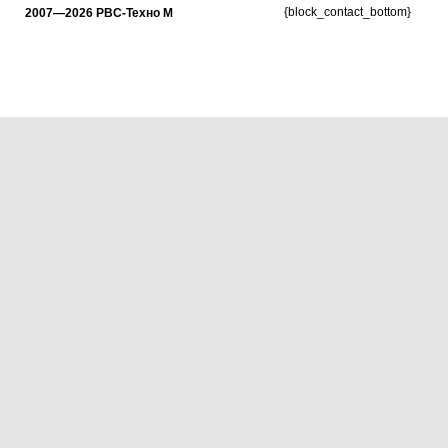
{block_contact_bottom}
2007—2026 РВС-Техно М