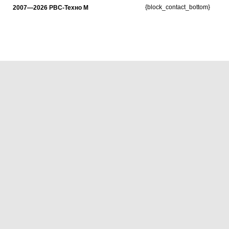
{block_contact_bottom}
2007—2026 РВС-Техно М